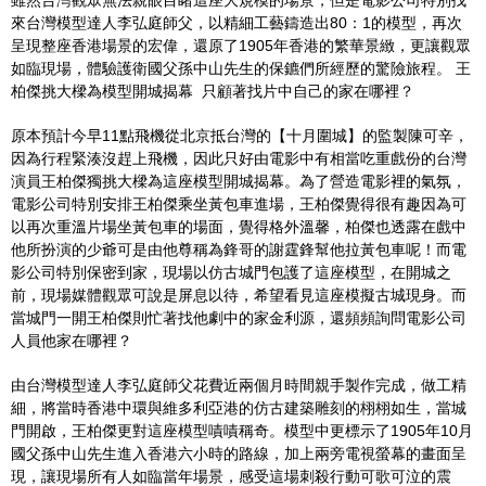
來台灣模型達人李弘庭師父，以精細工藝鑄造出80：1的模型，再次
呈現整座香港場景的宏偉，還原了1905年香港的繁華景緻，更讓觀眾
如臨現場，體驗護衛國父孫中山先生的保鑣們所經歷的驚險旅程。 王
柏傑挑大樑為模型開城揭幕 只顧著找片中自己的家在哪裡？
原本預計今早11點飛機從北京抵台灣的【十月圍城】的監製陳可辛，
因為行程緊湊沒趕上飛機，因此只好由電影中有相當吃重戲份的台灣
演員王柏傑獨挑大樑為這座模型開城揭幕。為了營造電影裡的氣氛，
電影公司特別安排王柏傑乘坐黃包車進場，王柏傑覺得很有趣因為可
以再次重溫片場坐黃包車的場面，覺得格外溫馨，柏傑也透露在戲中
他所扮演的少爺可是由他尊稱為鋒哥的謝霆鋒幫他拉黃包車呢！而電
影公司特別保密到家，現場以仿古城門包護了這座模型，在開城之
前，現場媒體觀眾可說是屏息以待，希望看見這座模擬古城現身。而
當城門一開王柏傑則忙著找他劇中的家金利源，還頻頻詢問電影公司
人員他家在哪裡？
由台灣模型達人李弘庭師父花費近兩個月時間親手製作完成，做工精
細，將當時香港中環與維多利亞港的仿古建築雕刻的栩栩如生，當城
門開啟，王柏傑更對這座模型嘖嘖稱奇。模型中更標示了1905年10月
國父孫中山先生進入香港六小時的路線，加上兩旁電視螢幕的畫面呈
現，讓現場所有人如臨當年場景，感受這場刺殺行動可歌可泣的震