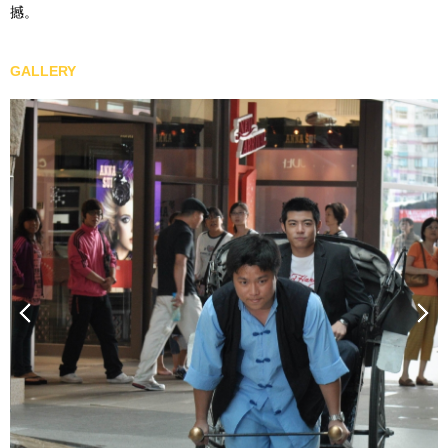
撼。
GALLERY