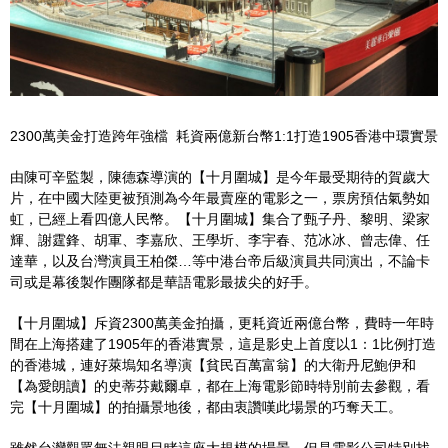
2300萬美金打造跨年強檔 耗資兩億新台幣1:1打造1905香港中環實景
由陳可辛監製，陳德森導演的【十月圍城】是今年最受期待的賀歲大
片，在中國大陸更被預測為今年最賣座的電影之一，票房預估氣勢如
虹，已經上看四億人民幣。【十月圍城】集合了甄子丹、黎明、梁家
輝、謝霆鋒、胡軍、李嘉欣、王學圻、李宇春、范冰冰、曾志偉、任
達華，以及台灣演員王柏傑…等中港台帝后級演員共同演出，不論卡
司或是幕後製作團隊都是華語電影最拔尖的好手。
【十月圍城】斥資2300萬美金拍攝，更耗資近兩億台幣，費時一年時
間在上海搭建了1905年的香港實景，這是影史上首度以1：1比例打造
的香港城，連好萊塢知名導演【貧民百萬富翁】的大衛丹尼鮑伊和
【為愛朗讀】的史蒂芬戴爾卓，都在上海電影節時特別前去參觀，看
完【十月圍城】的拍攝景地後，都由衷讚嘆此場景的巧奪天工。
雖然台灣觀眾無法親眼目睹這座大規模的場景，但是電影公司特別找